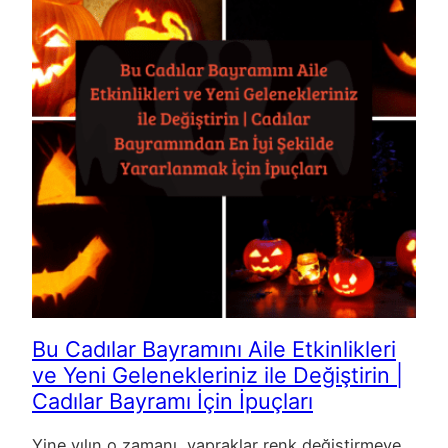
Bu Cadılar Bayramını Aile Etkinlikleri
ve Yeni Gelenekleriniz ile Değiştirin |
Cadılar Bayramı İçin İpuçları
Yine yılın o zamanı, yapraklar renk değiştirmeye