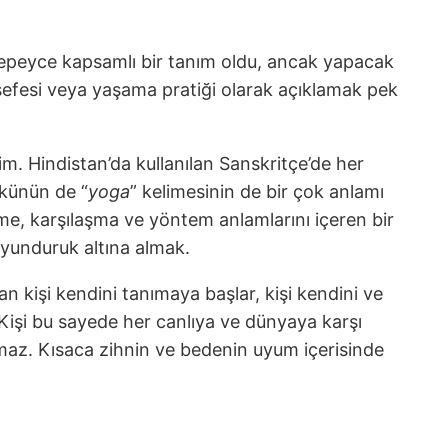
in epeyce kapsamlı bir tanım oldu, ancak yapacak
sefesi veya yaşama pratiği olarak açıklamak pek
rim. Hindistan’da kullanılan Sanskritçe’de her
ökünün de “
yoga
” kelimesinin de bir çok anlamı
me, karşılaşma ve yöntem anlamlarını içeren bir
oyunduruk altına almak.
 kişi kendini tanımaya başlar, kişi kendini ve
Kişi bu sayede her canlıya ve dünyaya karşı
maz. Kısaca zihnin ve bedenin uyum içerisinde