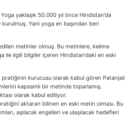
. Yoga yaklaşık 50.000 yıl önce Hindistan’da
e kurulmuş. Yani yoga en başından beri
şfedilen metinler olmuş. Bu metinlere, kelime
ile ilgili bilgiler içeren Hindistan’daki en eski
 pratiğinin kurucusu olarak kabul gören Patanjali
zlemlerini kapsamlı bir metinde toparlamış.
ası olarak kabul ediliyor.
 pratiğini aktaran bilinen en eski metin olması. Bu
arı, aşılacak engelleri ve ulaşılacak hedefleri