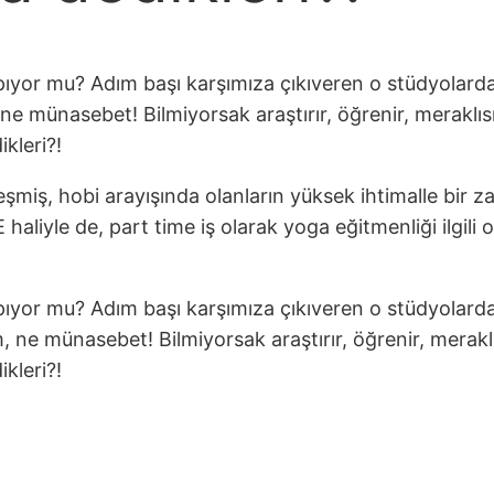
yor mu? Adım başı karşımıza çıkıveren o stüdyolarda
e münasebet! Bilmiyorsak araştırır, öğrenir, meraklı
kleri?!
eşmiş, hobi arayışında olanların yüksek ihtimalle bir 
 haliyle de, part time iş olarak yoga eğitmenliği ilgili
yor mu? Adım başı karşımıza çıkıveren o stüdyolarda
 ne münasebet! Bilmiyorsak araştırır, öğrenir, merakl
kleri?!