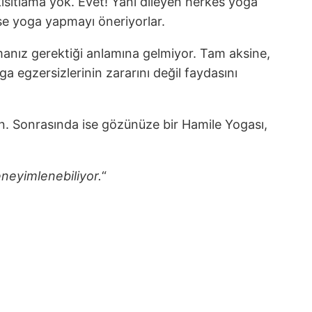
sıtlama yok. Evet! Yani dileyen herkes yoga
se yoga yapmayı öneriyorlar.
manız gerektiği anlamına gelmiyor. Tam aksine,
egzersizlerinin zararını değil faydasını
n. Sonrasında ise gözünüze bir Hamile Yogası,
neyimlenebiliyor.
“