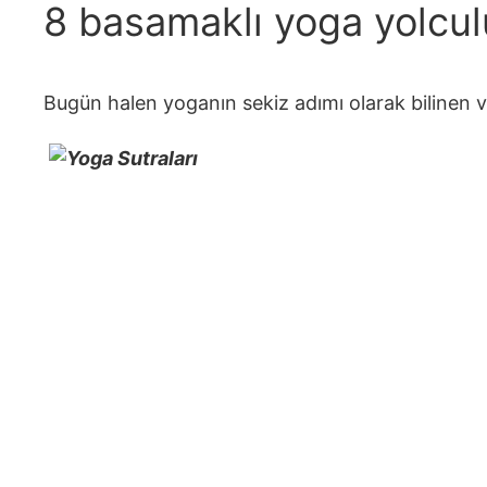
8 basamaklı yoga yolcu
Bugün halen yoganın sekiz adımı olarak bilinen ve