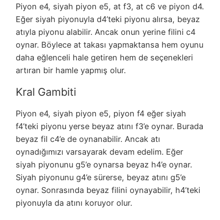
Piyon e4, siyah piyon e5, at f3, at c6 ve piyon d4.
Eğer siyah piyonuyla d4’teki piyonu alırsa, beyaz
atıyla piyonu alabilir. Ancak onun yerine filini c4
oynar. Böylece at takası yapmaktansa hem oyunu
daha eğlenceli hale getiren hem de seçenekleri
artıran bir hamle yapmış olur.
Kral Gambiti
Piyon e4, siyah piyon e5, piyon f4 eğer siyah
f4’teki piyonu yerse beyaz atını f3’e oynar. Burada
beyaz fil c4’e de oynanabilir. Ancak atı
oynadığımızı varsayarak devam edelim. Eğer
siyah piyonunu g5’e oynarsa beyaz h4’e oynar.
Siyah piyonunu g4’e sürerse, beyaz atını g5’e
oynar. Sonrasında beyaz filini oynayabilir, h4’teki
piyonuyla da atını koruyor olur.