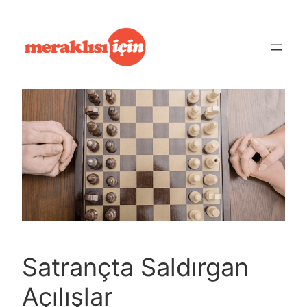
İçeriğe
geç
Satrançta Saldırgan
Açılışlar