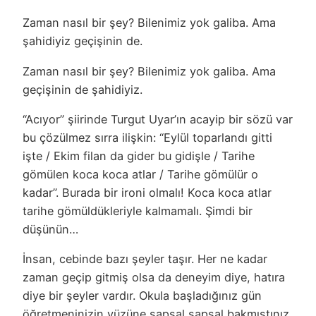
Zaman nasıl bir şey? Bilenimiz yok galiba. Ama
şahidiyiz geçişinin de.
Zaman nasıl bir şey? Bilenimiz yok galiba. Ama
geçişinin de
şahidiyiz
.
“Acıyor” şiirinde Turgut Uyar’ın acayip bir sözü var
bu çözülmez sırra ilişkin: “Eylül toparlandı gitti
işte / Ekim filan da gider bu gidişle / Tarihe
gömülen koca koca atlar / Tarihe gömülür o
kadar”. Burada bir ironi olmalı! Koca koca atlar
tarihe gömüldükleriyle kalmamalı. Şimdi bir
düşünün…
İnsan, cebinde bazı şeyler taşır. Her ne kadar
zaman geçip gitmiş olsa da deneyim diye, hatıra
diye bir şeyler vardır. Okula başladığınız gün
öğretmeninizin yüzüne şapşal şapşal bakmıştınız