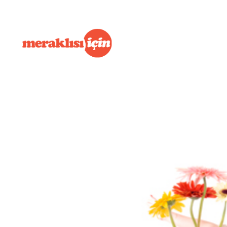
İçeriğe
geç