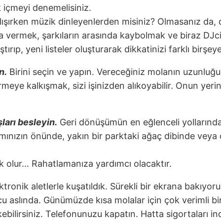
k içmeyi denemelisiniz.
lışırken müzik dinleyenlerden misiniz? Olmasanız da, 
ola vermek, şarkıların arasında kaybolmak ve biraz DJ
ştırıp, yeni listeler oluşturarak dikkatinizi farklı birşey
n.
Birini seçin ve yapın. Vereceğiniz molanın uzunluğ
rmeye kalkışmak, sizi işinizden alıkoyabilir. Onun yeri
ları besleyin.
Geri dönüşümün en eğlenceli yollarında
ınızın önünde, yakın bir parktaki ağaç dibinde veya de
k olur… Rahatlamanıza yardımcı olacaktır.
ktronik aletlerle kuşatıldık. Sürekli bir ekrana bakıyor
ucu aslında. Günümüzde kısa molalar için çok verimli 
ekebilirsiniz. Telefonunuzu kapatın. Hatta sigortaları in