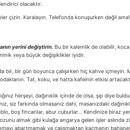
ndirici olacaktır.
ler çizin. Karalayın. Telefonda konuşurken değil ama
nın yerini değiştirin.
Bu bir kalemlik de olabilir, ko
minik veya büyük değişiklikler iyidir.
a bir, bir gün boyunca çalışırken hiç kahve içmeyin. M
aklanın. Tat, koku, ve hatta kafeinin etkisi artacaktı
ığınız herşeyi, dağınıklık içinde de olsa, şıp diye b
nız, siz farkında olmasanız dahi, masanızdaki dağınıkl
ablo, boş fincanlar, abur cuburlar… Kendinize biraz ye
ozunu almak gibi kulağa angarya gelen işler aslında z
lanmayı abartmamak ve çalışmaktan kaçmanın bahanes