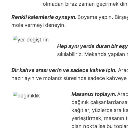
olmadan biraz zaman geçirmek dinle
Renkli kalemlerle oynayın.
Boyama yapın. Birşey
mola vermeyi deneyin.
Hep aynı yerde duran bir eşya
sıkılabiliriz. Mekanda yapılan 
Bir kahve arası verin ve sadece kahve için.
Arad
hazırlayın ve molanız süresince sadece kahveye od
Masanızı toplayın.
Arad
dağınık çalışanlardansa
kağıtlar, yüzlerce ara k
yerleştirmek, masanın t
olan nokta ise bu top