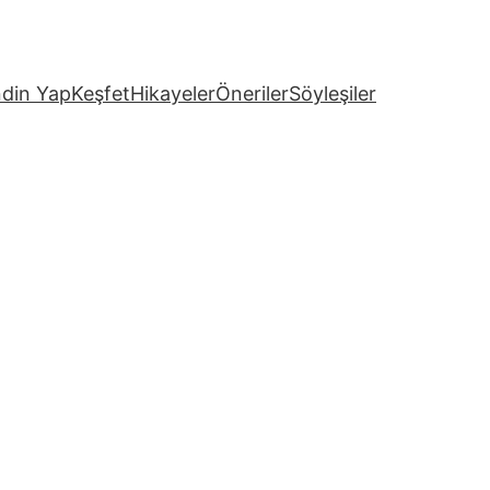
din Yap
Keşfet
Hikayeler
Öneriler
Söyleşiler