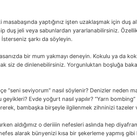
le ki masabaşında yaptığınız işten uzaklaşmak için duş a
p duş jeli veya sabunlardan yararlanabilirsiniz. Özellik
 İsterseniz şarkı da söyleyin.
masanızda bir mum yakmayı deneyin. Kokulu ya da kok
arak siz de dinlenebilirsiniz. Yorgunluktan boşluğa b
çe “seni seviyorum” nasıl söylenir? Denizler neden ma
eyikleri? Evde yoğurt nasıl yapılır? “Yarn bombing” n
rek, bambaşka birşeyle ilgilenmek zihninizi tazeler ve
ken aldığımız o deriiiin nefesleri aslında hep diyafr
efes alarak bünyenizi kısa bir şekerleme yapmış gibi k