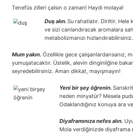
Tenefüs zilleri çalsın o zaman! Haydi molaya!
Duş alın.
Su rahatlatır. Diriltir. He
ve sizi canlandıracak aromalara sahi
metabolizmanızı hızlandırabilirsiniz.
Mum yakın.
Özellikle gece çalışanlardansanız, 
yumuşatacaktır. Üstelik, alevin dinginliğine bak
seyredebilirsiniz. Aman dikkat, mayışmayın!
Yeni bir şey öğrenin.
Sanskrit
neden minyatür? Mesela pudu g
Odaklandığınız konuya ara vere
D
iyaframınıza nefes alın.
Uyur
Mola verdiğinizde diyaframa n