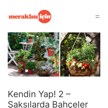
İçeriğe
geç
Kendin Yap! 2 –
Saksılarda Bahçeler