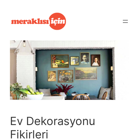
İçeriğe
geç
Ev Dekorasyonu
Fikirleri